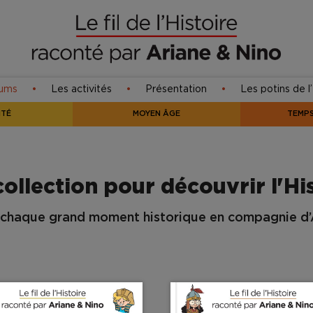
bums
Les activités
Présentation
Les potins de l’
ITÉ
MOYEN ÂGE
TEMP
ollection pour découvrir l'Hi
chaque grand moment historique en compagnie d’A