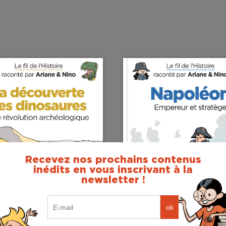
Recevez nos prochains contenus
inédits en vous inscrivant à la
newsletter !