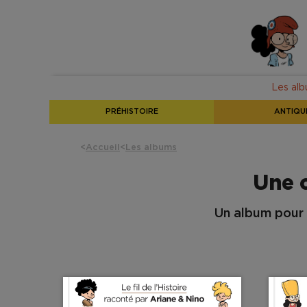
Les al
PRÉHISTOIRE
ANTIQU
<
Accueil
<
Les albums
Une c
Un album pour 